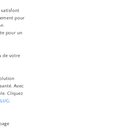
 satisfont
quement pour
on
sée pour un
u de votre
olution
santé. Avec
ble. Cliquez
SLUG:
 page