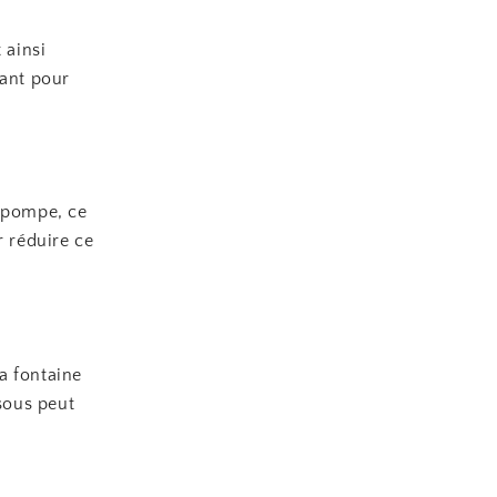
 ainsi
sant pour
a pompe, ce
r réduire ce
la fontaine
ssous peut