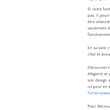
Si votre fon
pas, il pour
être silenc
seulement é
fonctionnem
En suivant c
chat et ass
Découvrez n
élégante et
son design s
ici pour en 
fontaineaea
Pour découvr