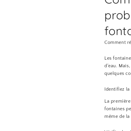
prob
font
Comment rés
Les fontaine
d’eau. Mais,
quelques co
Identifiez l
La première 
fontaines p
même de la s