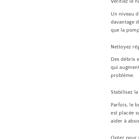
Vérifiez le 
Un niveau d’
davantage de
que la pomp
Nettoyez ré
Des débris 
qui augmente
problème.
Stabilisez l
Parfois, le 
est placée s
aider à abso
Optez pour 