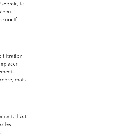
servoir, le
s pour
re nocif
filtration
emplacer
lement
ropre, mais
ment, il est
s les
s