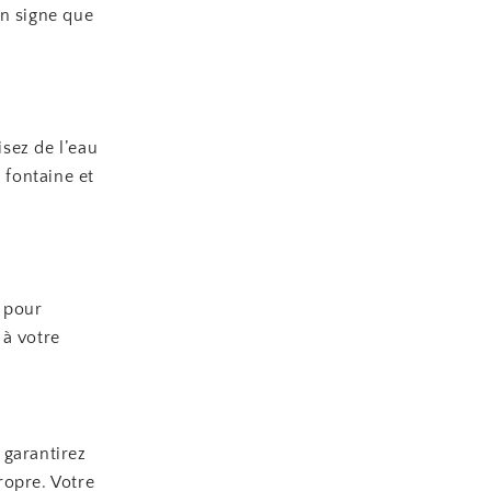
un signe que
isez de l’eau
 fontaine et
e pour
 à votre
 garantirez
ropre. Votre