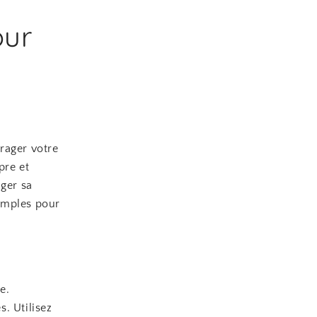
our
rager votre
pre et
nger sa
simples pour
e.
. Utilisez