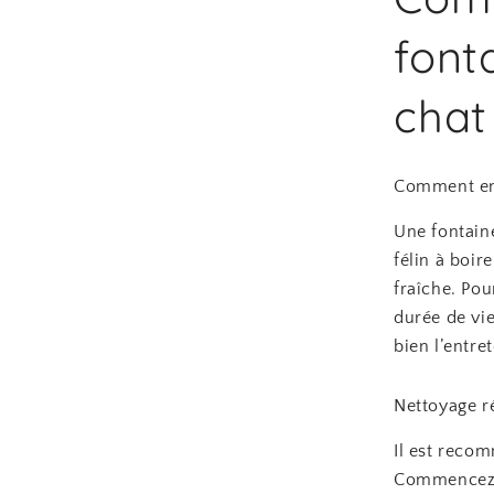
font
chat
Comment ent
Une fontain
félin à boir
fraîche. Pou
durée de vie
bien l’entret
Nettoyage r
Il est reco
Commencez pa