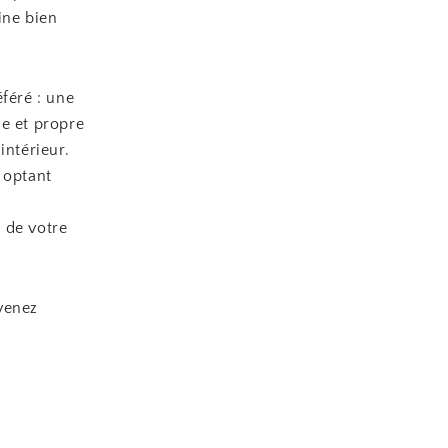
ine bien
féré : une
he et propre
intérieur.
 optant
s de votre
venez