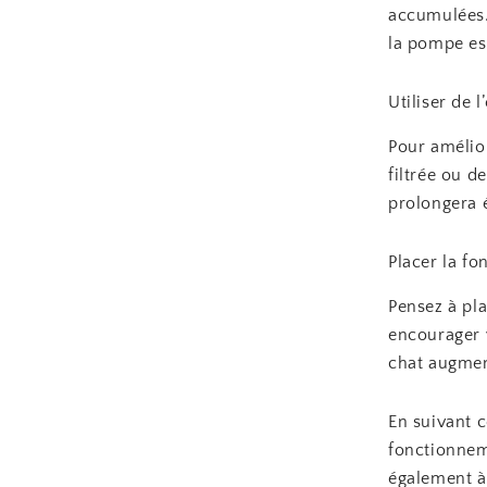
accumulées.
la pompe es
Utiliser de l
Pour amélior
filtrée ou d
prolongera é
Placer la fo
Pensez à pla
encourager 
chat augment
En suivant 
fonctionnem
également à