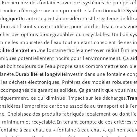
té. Recherchez des fontaines avec des systèmes de pompes ef
moins d’énergie sans compromettre la fonctionnalité.
Syst
cologique
Un autre aspect à considérer est le système de filtra
arbon actif sont souvent utilisés pour purifier l’eau, mais vo
rcher des options biodégradables ou recyclables. Un bon sy
limine les impuretés de l’eau tout en étant conscient de ses 
cilité d’entretien
Une fontaine facile à nettoyer réduit l’utilis
imiques potentiellement nocifs pour l’environnement. Ça aid
hat boit toujours de l’eau propre sans compromettre son bi
planète.
Durabilité et longévité
Investir dans une fontaine con
 les déchets électroniques. Préférez des modèles robustes e
accompagnés de garanties solides. Ça garantit que vous n’au
réquemment, ce qui diminue l’impact sur les décharges.
Tran
nsidérez l’empreinte carbone associée au transport et à l’
ne. Choisissez des produits fabriqués localement ou dont l’
au minimum et recyclable.En tenant compte de ces critères, 
fontaine à eau chat, ou « fontaine à eau chat », qui non seu