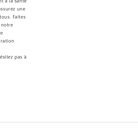
t à la santé
assurez une
ous. Faites
 notre
re
tration
ésitez pas à