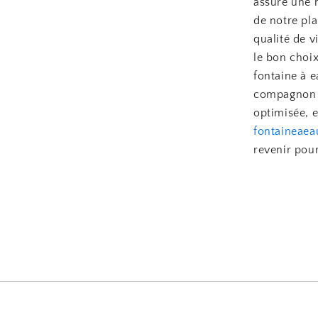
assure une h
de notre pl
qualité de 
le bon choi
fontaine à 
compagnon h
optimisée, e
fontaineae
revenir pour