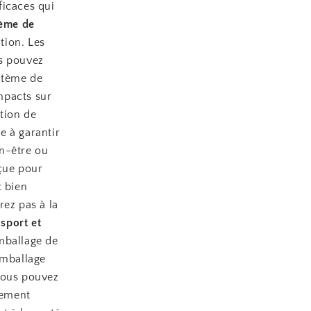
ficaces qui
ème de
tion. Les
us pouvez
stème de
impacts sur
ation de
e à garantir
en-être ou
çue pour
t bien
rez pas à la
sport et
emballage de
emballage
vous pouvez
lement