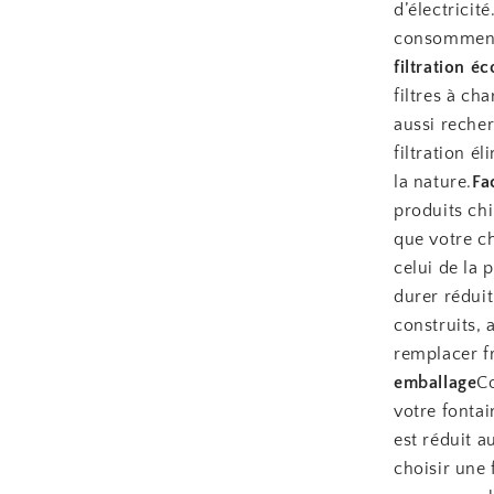
d’électrici
consomment 
filtration é
filtres à ch
aussi reche
filtration é
la nature.
Fa
produits ch
que votre c
celui de la 
durer réduit
construits, 
remplacer f
emballage
Co
votre fontai
est réduit 
choisir une 