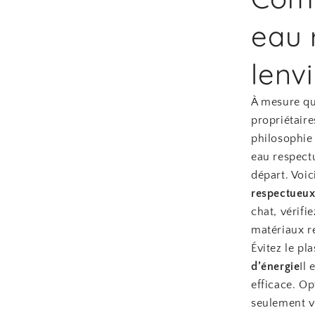
eau 
lenv
À mesure que
propriétaire
philosophie 
eau respect
départ. Voic
respectueux
chat, vérifi
matériaux r
Évitez le pl
d’énergie
Il 
efficace. O
seulement v