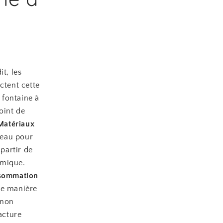
t, les
ctent cette
 fontaine à
oint de
Matériaux
 eau pour
 partir de
amique.
sommation
 de manière
 non
acture