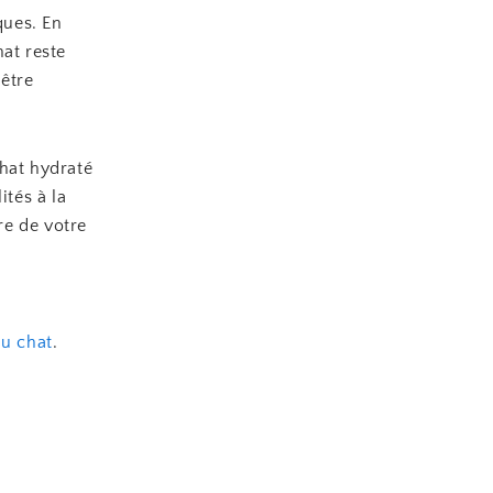
ques. En
hat reste
-être
chat hydraté
ités à la
re de votre
u chat
.