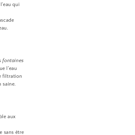
l’eau qui
ascade
eau.
es
fontaines
ue l’eau
filtration
n saine.
ible aux
e sans être