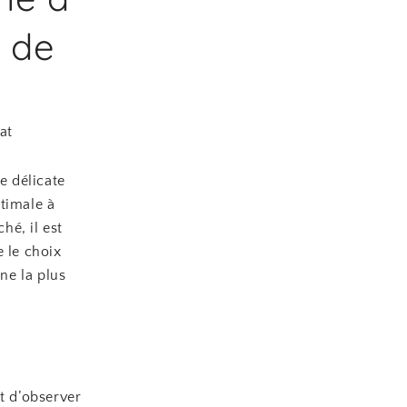
s de
at
e délicate
timale à
hé, il est
e le choix
ne la plus
t d’observer