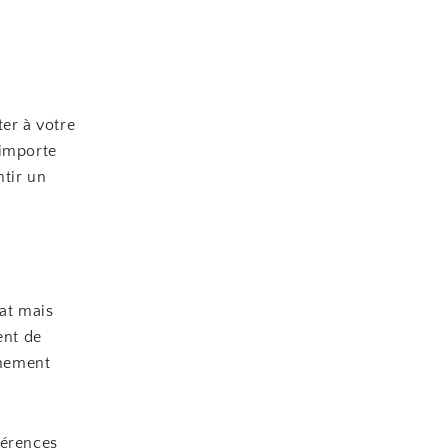
ter à votre
’importe
ntir un
at mais
ent de
nnement
férences