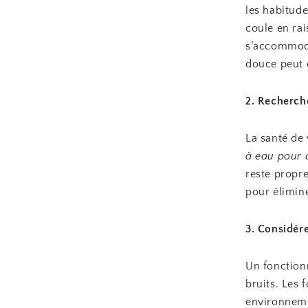
les habitude
coule en rai
s’accommode
douce peut 
2. Recherche
La santé de 
à eau pour 
reste propre
pour élimine
3. Considér
Un fonctionn
bruits. Les
environneme