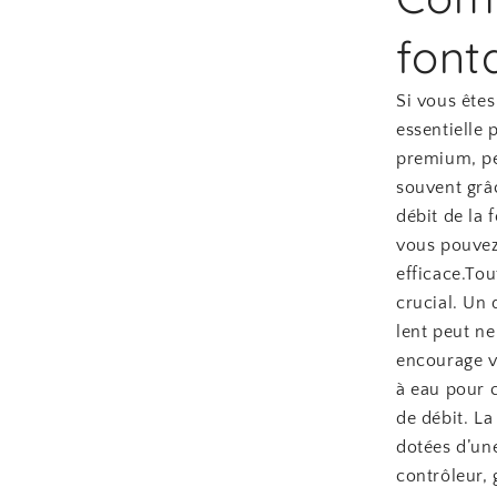
font
Si vous êtes
essentielle
premium, pe
souvent grâc
débit de la 
vous pouvez
efficace.Tou
crucial. Un 
lent peut ne
encourage vo
à eau pour 
de débit. L
dotées d’un
contrôleur, 