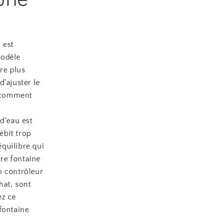
 est
modèle
re plus
d’ajuster le
i comment
d’eau est
ébit trop
équilibre qui
tre fontaine
n contrôleur
hat, sont
ez ce
fontaine