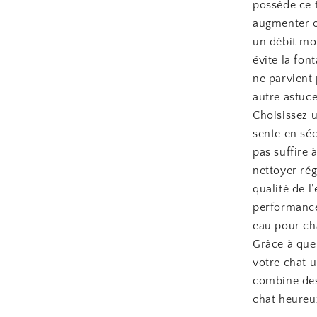
possède ce 
augmenter o
un débit mo
évite la fon
ne parvient 
autre astuce
Choisissez u
sente en séc
pas suffire 
nettoyer rég
qualité de l
performance 
eau pour cha
Grâce à quel
votre chat u
combine desi
chat heureu