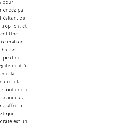
n pour
mmencez par
hésitant ou
 trop lent et
ment.Une
otre maison.
chat se
, peut ne
 également à
enir la
nuire à la
e fontaine à
tre animal.
z offrir à
at qui
draté est un